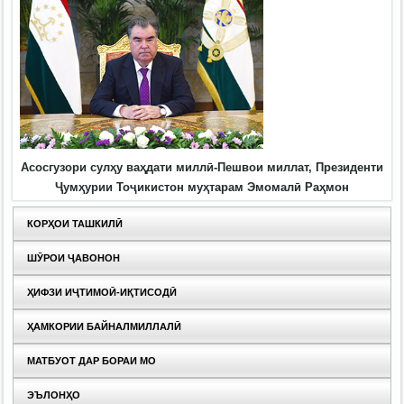
Асосгузори сулҳу ваҳдати миллӣ-Пешвои миллат, Президенти
Ҷумҳурии Тоҷикистон муҳтарам Эмомалӣ Раҳмон
КОРҲОИ ТАШКИЛӢ
ШӮРОИ ҶАВОНОН
ҲИФЗИ ИҶТИМОӢ-ИҚТИСОДӢ
ҲАМКОРИИ БАЙНАЛМИЛЛАЛӢ
МАТБУОТ ДАР БОРАИ МО
ЭЪЛОНҲО