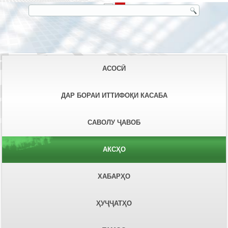
АСОСӢ
ДАР БОРАИ ИТТИФОҚИ КАСАБА
САВОЛУ ҶАВОБ
АКСҲО
ХАБАРҲО
ҲУҶҶАТҲО