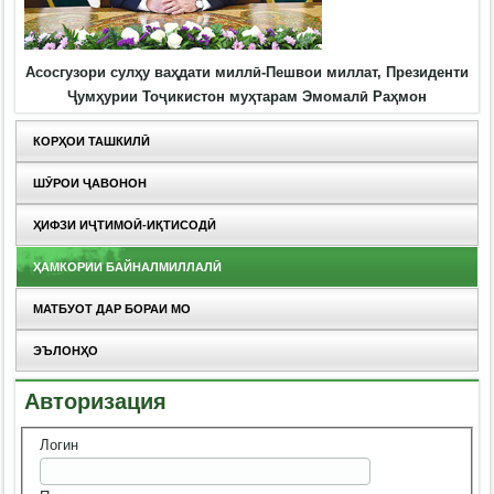
Асосгузори сулҳу ваҳдати миллӣ-Пешвои миллат, Президенти
Ҷумҳурии Тоҷикистон муҳтарам Эмомалӣ Раҳмон
КОРҲОИ ТАШКИЛӢ
ШӮРОИ ҶАВОНОН
ҲИФЗИ ИҶТИМОӢ-ИҚТИСОДӢ
ҲАМКОРИИ БАЙНАЛМИЛЛАЛӢ
МАТБУОТ ДАР БОРАИ МО
ЭЪЛОНҲО
Авторизация
Логин