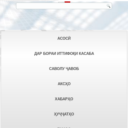
АСОСӢ
ДАР БОРАИ ИТТИФОҚИ КАСАБА
САВОЛУ ҶАВОБ
АКСҲО
ХАБАРҲО
ҲУҶҶАТҲО