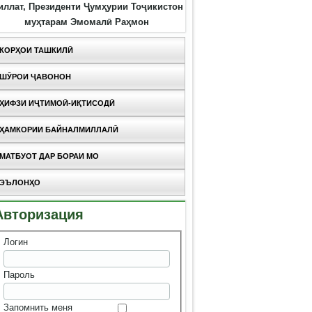
иллат, Президенти Ҷумҳурии Тоҷикистон
муҳтарам Эмомалӣ Раҳмон
КОРҲОИ ТАШКИЛӢ
ШӮРОИ ҶАВОНОН
ҲИФЗИ ИҶТИМОӢ-ИҚТИСОДӢ
ҲАМКОРИИ БАЙНАЛМИЛЛАЛӢ
МАТБУОТ ДАР БОРАИ МО
ЭЪЛОНҲО
Авторизация
Логин
Пароль
Запомнить меня