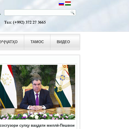
УҶҶАТҲО
ТАМОС
ВИДЕО
сосгузори сулҳу ваҳдати миллӣ-Пешвои