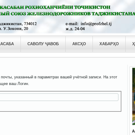
КАСАБА
САВОЛУ ҶАВОБ
АКСҲО
ХАБАРҲО
Ҳ
 почты, указанный в параметрах вашей учётной записи. На этот
ащее ваш Логин.
А