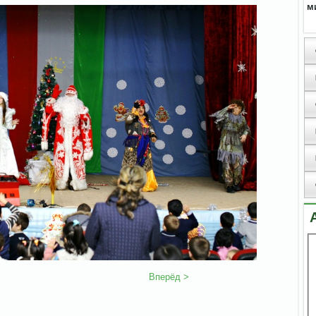
м
Вперёд >