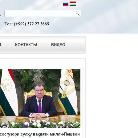
Ы
КОНТАКТЫ
ВИДЕО
сосгузори сулҳу ваҳдати миллӣ-Пешвои