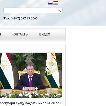
Ы
КОНТАКТЫ
ВИДЕО
сосгузори сулҳу ваҳдати миллӣ-Пешвои