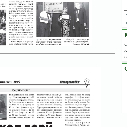
С
з
с