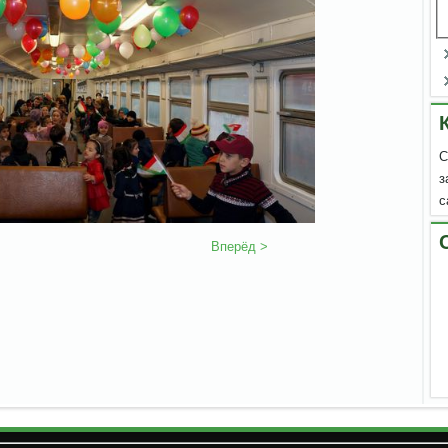
С
з
с
Вперёд >