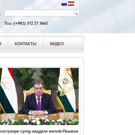
Ы
КОНТАКТЫ
ВИДЕО
сосгузори сулҳу ваҳдати миллӣ-Пешвои