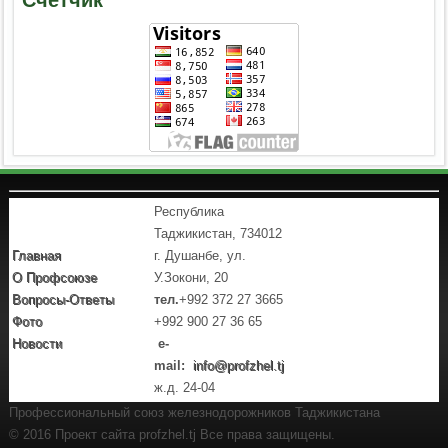
Республика
Таджикистан, 734012
Главная
г. Душанбе, ул.
О Профсоюзе
У.Зокони, 20
Вопросы-Ответы
тел.
+992 372 27 3665
Фото
+992 900 27 36 65
Новости
e-
mail:
info@profzhel.tj
ж.д. 24-04
Профессиональный союз железнодорожников Таджикистана
© 2016 Проект сайта profzhel.tj Все права защищены.