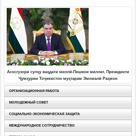
Асосгузори сулҳу ваҳдати миллӣ-Пешвои миллат, Президенти
Ҷумҳурии Тоҷикистон муҳтарам Эмомалӣ Раҳмон
ОРГАНИЗАЦИОННАЯ РАБОТА
МОЛОДЕЖНЫЙ СОВЕТ
СОЦИАЛЬНО-ЭКОНОМИЧЕСКАЯ ЗАЩИТА
МЕЖДУНАРОДНОЕ СОТРУДНИЧЕСТВО