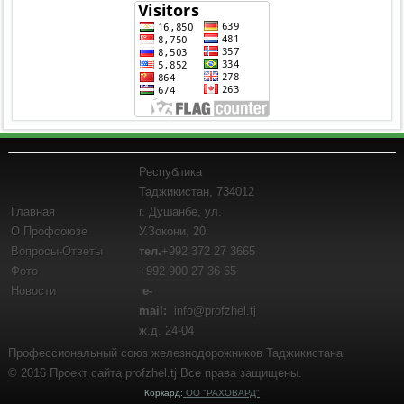
Республика
Таджикистан, 734012
Главная
г. Душанбе, ул.
О Профсоюзе
У.Зокони, 20
Вопросы-Ответы
тел.
+992 372 27 3665
Фото
+992 900 27 36 65
Новости
e-
mail:
info@profzhel.tj
ж.д. 24-04
Профессиональный союз железнодорожников Таджикистана
© 2016 Проект сайта profzhel.tj Все права защищены.
Коркард:
ОО "РАХОВАРД"