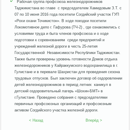
Рабочая группа профсоюза железнодорожников
Таджикистана во главе с председателем Хамидовым З.Т. с
07 по 10 июня 2016 года посетили Согдийский участок ГУП
«Рохи охани Точикистон». В ходе поездки посетили
Локомотивное депо г. Гафурова (ТЧ-2) , где ознакомились с
условиями труда и быта членов профсоюза и о ходе
подготовки к соревнованиям среди предприятий и
учреждений железной дороги в честь 25-летия
Государственной Независимости Республики Таджикистан.
Также были проверены уровень готовности Домов отдыха
железнодорожников у Кайраккумского водохранилища в г.
Гулистане и в перевале Шахристан для проведения сезона
трудовых отпусков. Был заключен договор об оздоровлении
детей железнодорожников в период летних каникул в
детский оздоровительный лагерь «Шохин-БМТ» в
г.Гулистане. Проведено собрания с председателями
первичных профсоюзных организаций и профсоюзным
активом Согдийского участка железной дороги.
< Назад
Вперёд >