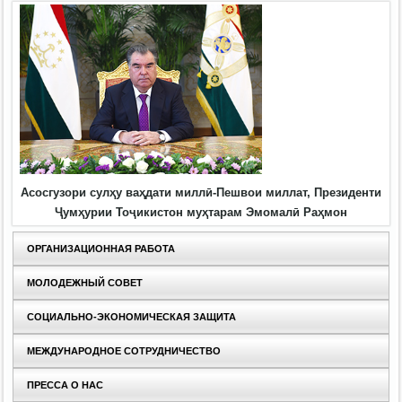
Асосгузори сулҳу ваҳдати миллӣ-Пешвои миллат, Президенти
Ҷумҳурии Тоҷикистон муҳтарам Эмомалӣ Раҳмон
ОРГАНИЗАЦИОННАЯ РАБОТА
МОЛОДЕЖНЫЙ СОВЕТ
СОЦИАЛЬНО-ЭКОНОМИЧЕСКАЯ ЗАЩИТА
МЕЖДУНАРОДНОЕ СОТРУДНИЧЕСТВО
ПРЕССА О НАС