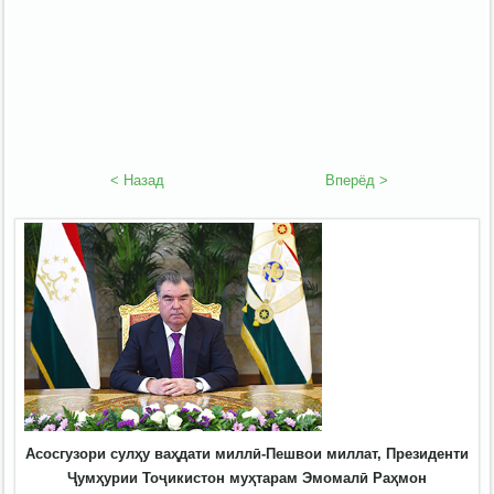
< Назад
Вперёд >
Асосгузори сулҳу ваҳдати миллӣ-Пешвои миллат, Президенти
Ҷумҳурии Тоҷикистон муҳтарам Эмомалӣ Раҳмон