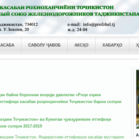
КАСАБА
САВОЛУ ҶАВОБ
АКСҲО
ХАБАРҲО
Ҳ
ан байни Корхонаи воҳиди давлатии «Роҳи оҳани
иттифоқи касабаи роҳиоҳанчиёни Тоҷикистон барои солҳои
оҳани Тоҷикистон» ва Кумитаи ҷумҳуриявии иттифоқи
ои солҳои 2017-2019
А
мҳурии Тоҷикистон, Федератсияи иттифоқҳои касабаи мустақили