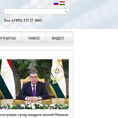
УҶҶАТҲО
ТАМОС
ВИДЕО
сосгузори сулҳу ваҳдати миллӣ-Пешвои