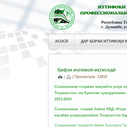
АСОСӢ
ДАР БОРАИ ИТТИФОҚИ 
Ҳифзи иҷтимоӣ-иқтисодӣ
|
| Просмотров: 13818
Созишномаи соҳавии нақлиѐти роҳи оҳ
Тоҷикистон» ва Кумитаи ҷумҳуриявии 
2023-2024
Созишномаи соҳавӣ байни КВД «Роҳи 
касабаи роҳиоҳанчиёни Тоҷикистон бар
Созишномаи генералӣ байни Ҳукумати Ҷу