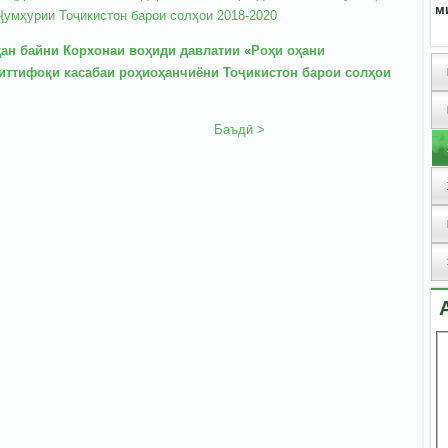
м
Ҷумҳурии Тоҷикистон барои солҳои 2018-2020
ан байни Корхонаи воҳиди давлатии «Роҳи оҳани
иттифоқи касабаи роҳиоҳанчиёни Тоҷикистон барои солҳои
Баъдӣ >