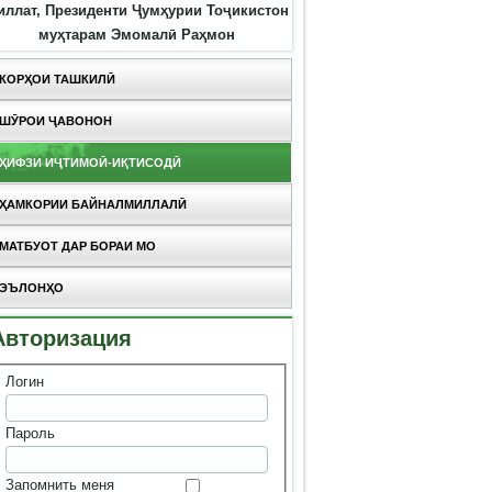
иллат, Президенти Ҷумҳурии Тоҷикистон
муҳтарам Эмомалӣ Раҳмон
КОРҲОИ ТАШКИЛӢ
ШӮРОИ ҶАВОНОН
ҲИФЗИ ИҶТИМОӢ-ИҚТИСОДӢ
ҲАМКОРИИ БАЙНАЛМИЛЛАЛӢ
МАТБУОТ ДАР БОРАИ МО
ЭЪЛОНҲО
Авторизация
Логин
Пароль
Запомнить меня