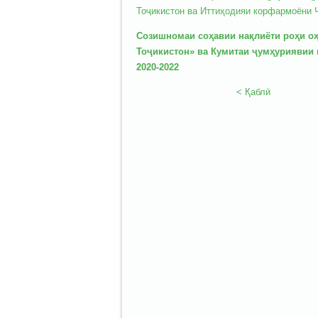
Тоҷикистон ва Иттиҳодияи корфармоёни 
Созишномаи соҳавии нақлиёти роҳи оҳ
Тоҷикистон» ва Кумитаи ҷумҳуриявии 
2020-2022
< Қаблӣ