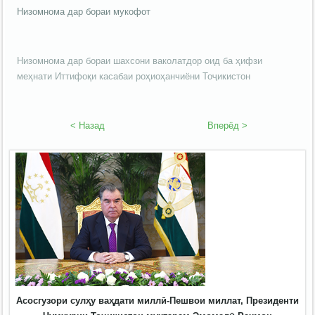
Низомнома дар бораи мукофот
Низомнома дар бораи шахсони ваколатдор оид ба ҳифзи
меҳнати Иттифоқи касабаи роҳиоҳанчиёни Тоҷикистон
< Назад
Вперёд >
Асосгузори сулҳу ваҳдати миллӣ-Пешвои миллат, Президенти