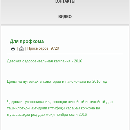
КОНТАКТЫ
ВИДЕО
Для профкома
|
| Просмотров: 9720
Детская оздоровительная кампания - 2016
Цены на путевках в санатории и пансионаты на 2016 год
Ҷадвали гузаронидани ҷаласаҳои ҳисоботӣ интихоботӣ дар
ташкилотҳои ибтидоии иттифоқи касабаи корхона ва
муассисаҳои роҳ дар моҳи ноябри соли 2016