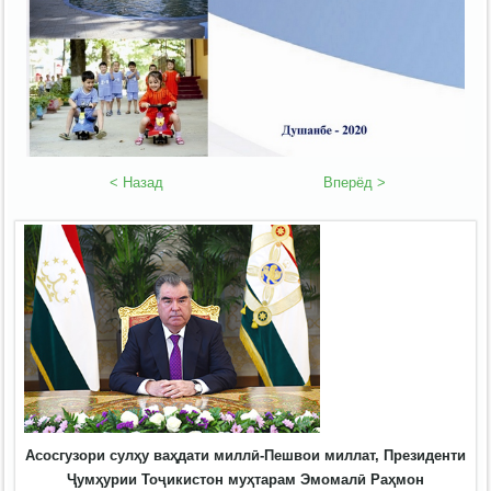
< Назад
Вперёд >
Асосгузори сулҳу ваҳдати миллӣ-Пешвои миллат, Президенти
Ҷумҳурии Тоҷикистон муҳтарам Эмомалӣ Раҳмон