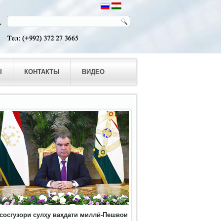
Ы
КОНТАКТЫ
ВИДЕО
сосгузори сулҳу ваҳдати миллӣ-Пешвои