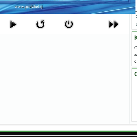
С
з
с