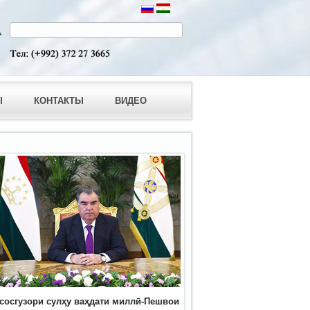
Ы
КОНТАКТЫ
ВИДЕО
сосгузори сулҳу ваҳдати миллӣ-Пешвои