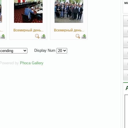
м
..
Всемирный день...
Всемирный день...
Display Num
Powered by
Phoca Gallery