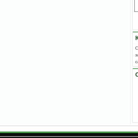
С
з
с