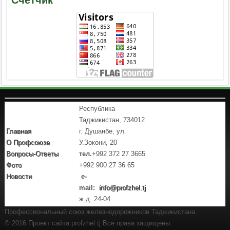
Республика
Таджикистан, 734012
Главная
г. Душанбе, ул.
О Профсоюзе
У.Зокони, 20
Вопросы-Ответы
тел.
+992 372 27 3665
Фото
+992 900 27 36 65
Новости
e-
mail:
info@profzhel.tj
ж.д. 24-04
Профессиональный союз железнодорожников Таджикистана
© 2016 Проект сайта profzhel.tj Все права защищены.