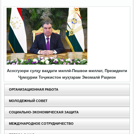
Асосгузори сулҳу ваҳдати миллӣ-Пешвои миллат, Президенти
Ҷумҳурии Тоҷикистон муҳтарам Эмомалӣ Раҳмон
ОРГАНИЗАЦИОННАЯ РАБОТА
МОЛОДЕЖНЫЙ СОВЕТ
СОЦИАЛЬНО-ЭКОНОМИЧЕСКАЯ ЗАЩИТА
МЕЖДУНАРОДНОЕ СОТРУДНИЧЕСТВО