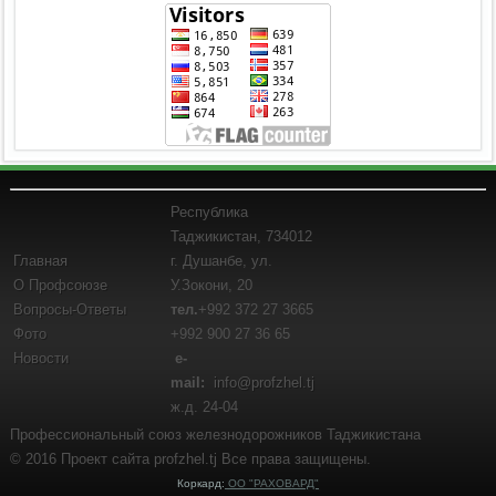
Республика
Таджикистан, 734012
Главная
г. Душанбе, ул.
О Профсоюзе
У.Зокони, 20
Вопросы-Ответы
тел.
+992 372 27 3665
Фото
+992 900 27 36 65
Новости
e-
mail:
info@profzhel.tj
ж.д. 24-04
Профессиональный союз железнодорожников Таджикистана
© 2016 Проект сайта profzhel.tj Все права защищены.
Коркард:
ОО "РАХОВАРД"