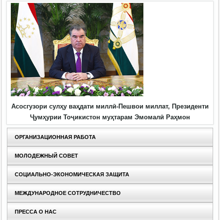
Асосгузори сулҳу ваҳдати миллӣ-Пешвои миллат, Президенти
Ҷумҳурии Тоҷикистон муҳтарам Эмомалӣ Раҳмон
ОРГАНИЗАЦИОННАЯ РАБОТА
МОЛОДЕЖНЫЙ СОВЕТ
СОЦИАЛЬНО-ЭКОНОМИЧЕСКАЯ ЗАЩИТА
МЕЖДУНАРОДНОЕ СОТРУДНИЧЕСТВО
ПРЕССА О НАС